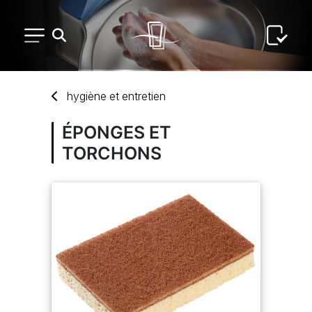
PETIT MATÉRIEL
hygiène
et
entretien
ARTS DE LA TABLE
ÉPONGES ET
TORCHONS
USAGE UNIQUE
DISTRIBUTION DE REPAS
ARTS DE LA TABLE LUXE
MARQUES