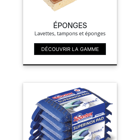
NOUVEAUTÉS
ÉPONGES
SAV
Lavettes, tampons et éponges
DÉCOUVRIR LA GAMME
MON COMPTE
MES LISTES
CHEF'S LIST
CONFIGURER LES
PRODUITS