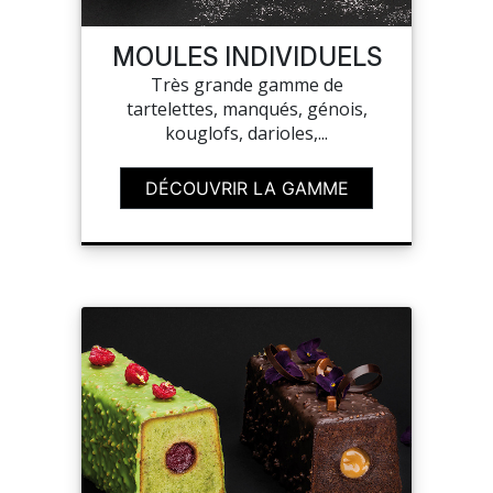
NOUVEAUTÉS
MOULES INDIVIDUELS
Très grande gamme de
SAV
tartelettes, manqués, génois,
kouglofs, darioles,...
MON COMPTE
DÉCOUVRIR LA GAMME
MES LISTES
CHEF'S LIST
CONFIGURER LES
PRODUITS