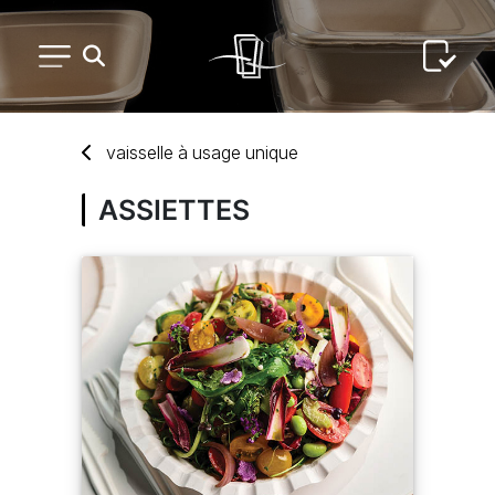
PETIT MATÉRIEL
vaissel
le
à
usage unique
ARTS DE LA TABLE
ASSIETTES
USAGE UNIQUE
DISTRIBUTION DE REPAS
ARTS DE LA TABLE LUXE
MARQUES