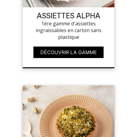
NOUVEAUTÉS
ASSIETTES ALPHA
1ère gamme d'assiettes
SAV
ingraissables en carton sans
plastique
MON COMPTE
DÉCOUVRIR LA GAMME
MES LISTES
CHEF'S LIST
CONFIGURER LES
PRODUITS