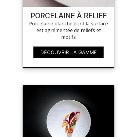
NOUVEAUTÉS
PORCELAINE À RELIEF
Porcelaine blanche dont la surface
SAV
est agrémentée de reliefs et
motifs
MON COMPTE
DÉCOUVRIR LA GAMME
MES LISTES
CHEF'S LIST
CONFIGURER LES
PRODUITS