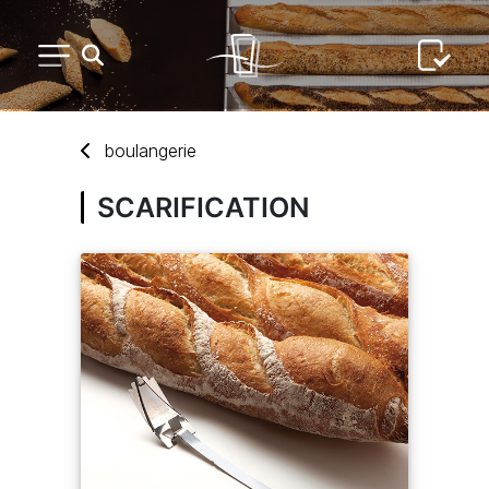
PETIT MATÉRIEL
boulangerie
ARTS DE LA TABLE
SCARIFICATION
USAGE UNIQUE
DISTRIBUTION DE REPAS
ARTS DE LA TABLE LUXE
MARQUES