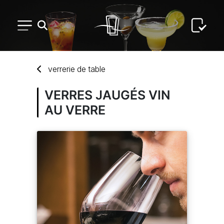
PETIT MATÉRIEL
verrerie
de
table
ARTS DE LA TABLE
VERRES JAUGÉS VIN
AU VERRE
USAGE UNIQUE
DISTRIBUTION DE REPAS
ARTS DE LA TABLE LUXE
MARQUES