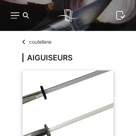
PETIT MATÉRIEL
coutellerie
ARTS DE LA TABLE
AIGUISEURS
USAGE UNIQUE
DISTRIBUTION DE REPAS
ARTS DE LA TABLE LUXE
MARQUES