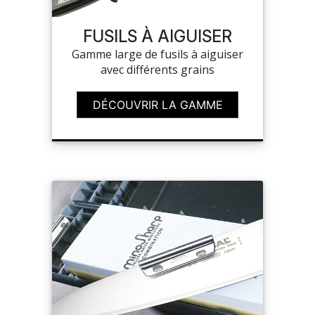
NOUVEAUTÉS
FUSILS À AIGUISER
Gamme large de fusils à aiguiser
SAV
avec différents grains
DÉCOUVRIR LA GAMME
MON COMPTE
MES LISTES
CHEF'S LIST
CONFIGURER LES
PRODUITS