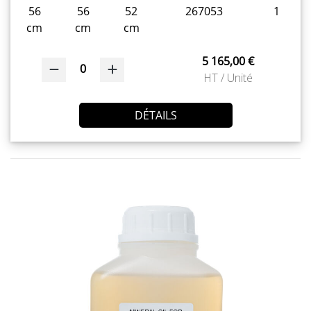
56
56
52
267053
1
cm
cm
cm
5 165,00 €
0
HT / Unité
DÉTAILS