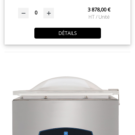
3 878,00 €
0
HT / Unité
DÉTAILS