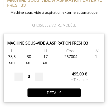
MACHINE SOUS-VIDE A ASPIRATION EXTERNE
FRESH33
Machine sous-vide à aspiration externe automatique
CHOISISSEZ VOTRE MODÈLE
MACHINE SOUS-VIDE A ASPIRATION FRESH33
L
l
H
Code
UV
38,5
30
17
267004
1
cm
cm
cm
495,00 €
0
HT / Unité
DÉTAILS