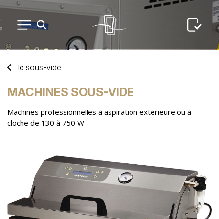
PETIT MATÉRIEL
le
sous-vide
ARTS DE LA TABLE
MACHINES SOUS-VIDE
Machines professionnelles à aspiration extérieure ou à
USAGE UNIQUE
cloche de 130 à 750 W
DISTRIBUTION DE REPAS
ARTS DE LA TABLE LUXE
MARQUES