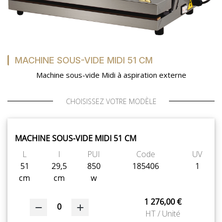
NOUVEAUTÉS
SAV
MACHINE SOUS-VIDE MIDI 51 CM
Machine sous-vide Midi à aspiration externe
MON COMPTE
CHOISISSEZ VOTRE MODÈLE
MES LISTES
MACHINE SOUS-VIDE MIDI 51 CM
CHEF'S LIST
L
l
PUI
Code
UV
51
29,5
850
185406
1
CONFIGURER LES
cm
cm
w
PRODUITS
1 276,00 €
0
HT / Unité