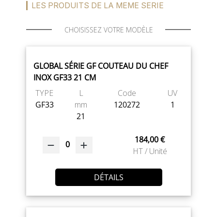
LES PRODUITS DE LA MEME SERIE
CHOISISSEZ VOTRE MODÈLE
GLOBAL SÉRIE GF COUTEAU DU CHEF
INOX GF33 21 CM
TYPE
L
Code
UV
GF33
mm
120272
1
21
184,00 €
0
HT / Unité
DÉTAILS