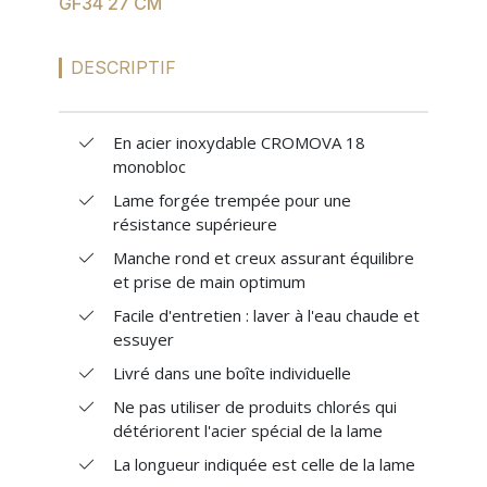
GF34 27 CM
MES
CONFIGURATIONS
DESCRIPTIF
En acier inoxydable CROMOVA 18
PORTAIL
monobloc
Lame forgée trempée pour une
SUR-MESURE
résistance supérieure
Manche rond et creux assurant équilibre
et prise de main optimum
Facile d'entretien : laver à l'eau chaude et
essuyer
Livré dans une boîte individuelle
Ne pas utiliser de produits chlorés qui
détériorent l'acier spécial de la lame
La longueur indiquée est celle de la lame