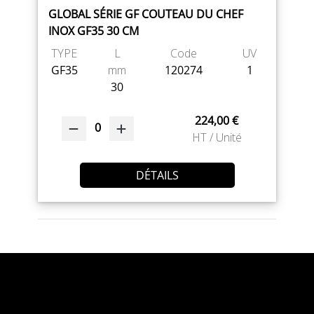
GLOBAL SÉRIE GF COUTEAU DU CHEF
INOX GF35 30 CM
TYPE
L
Code
UV
GF35
mm
120274
1
30
224,00 €
0
HT / Unité
DÉTAILS