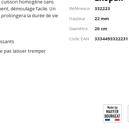
ne cuisson homogène sans
ent, démoulage facile. Un
Référence
332223
s prolongera la durée de vie
Hauteur
22 mm
Diamètre
20 cm
Code EAN
3334493322231
issants
e pas laisser tremper