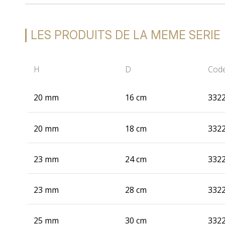
LES PRODUITS DE LA MEME SERIE
H
D
Cod
20 mm
16 cm
332
20 mm
18 cm
332
23 mm
24 cm
332
23 mm
28 cm
332
25 mm
30 cm
332