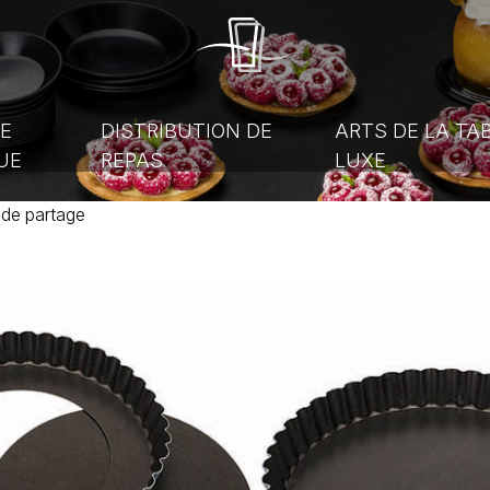
E
DISTRIBUTION DE
ARTS DE LA TA
UE
REPAS
LUXE
s
de
partage