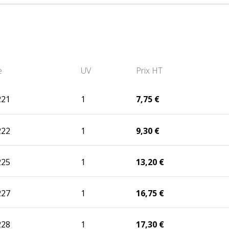
e
UV
Prix HT
221
1
7,75 €
222
1
9,30 €
225
1
13,20 €
227
1
16,75 €
228
1
17,30 €