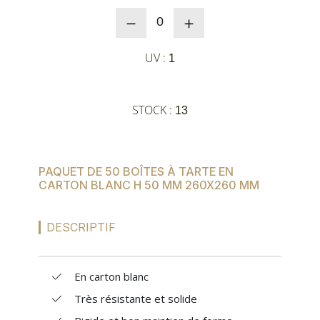
NOUVEAUTÉS
0
UV :
1
SAV
STOCK :
13
MON COMPTE
MES LISTES
PAQUET DE 50 BOÎTES À TARTE EN
CARTON BLANC H 50 MM 260X260 MM
CHEF'S LIST
DESCRIPTIF
CONFIGURER LES
En carton blanc
PRODUITS
Très résistante et solide