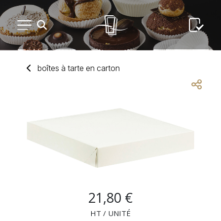
PETIT MATÉRIEL
boîtes
à
tarte
en
carton
ARTS DE LA TABLE
USAGE UNIQUE
DISTRIBUTION DE REPAS
ARTS DE LA TABLE LUXE
21,80 €
MARQUES
HT / UNITÉ