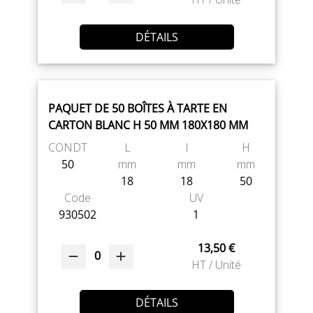
DÉTAILS
PAQUET DE 50 BOÎTES À TARTE EN
CARTON BLANC H 50 MM 180X180 MM
CONDT
L
l
H
50
mm
mm
mm
18
18
50
Code
UV
930502
1
13,50 €
0
HT / Unité
DÉTAILS