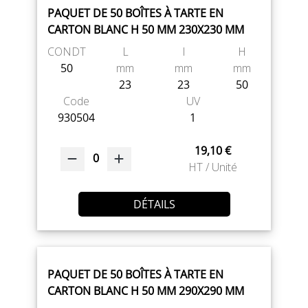
PAQUET DE 50 BOÎTES À TARTE EN
CARTON BLANC H 50 MM 230X230 MM
CONDT
L
l
H
50
mm
mm
mm
23
23
50
Code
UV
930504
1
19,10 €
0
HT / Unité
DÉTAILS
PAQUET DE 50 BOÎTES À TARTE EN
CARTON BLANC H 50 MM 290X290 MM