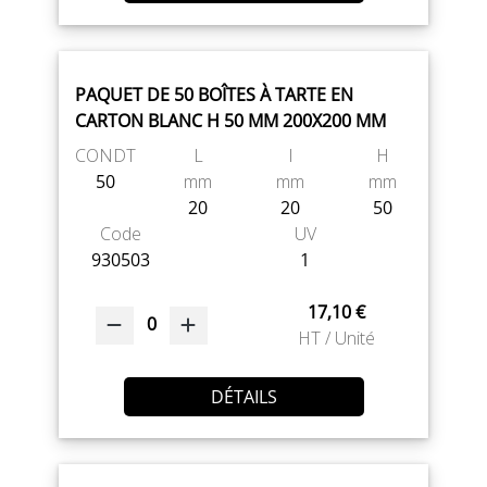
PAQUET DE 50 BOÎTES À TARTE EN
CARTON BLANC H 50 MM 200X200 MM
CONDT
L
l
H
50
mm
mm
mm
20
20
50
Code
UV
930503
1
17,10 €
0
HT / Unité
DÉTAILS