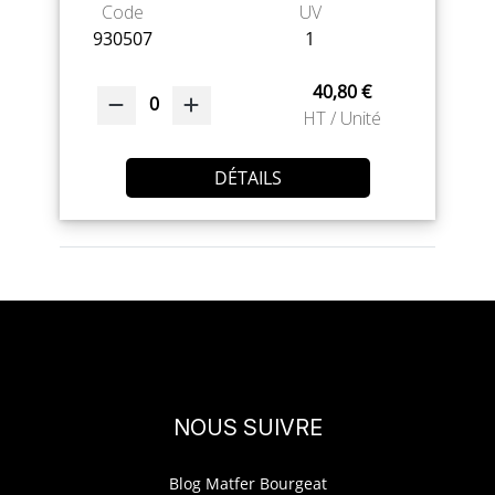
Code
UV
930507
1
40,80 €
0
HT / Unité
DÉTAILS
NOUS SUIVRE
Blog Matfer Bourgeat