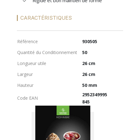
Rigide et bon maintien de forme
MES
CARACTÉRISTIQUES
CONFIGURATIONS
Référence
930505
PORTAIL
Quantité du Conditionnement
50
Longueur utile
26 cm
SUR-MESURE
Largeur
26 cm
Hauteur
50 mm
2952349995
Code EAN
845