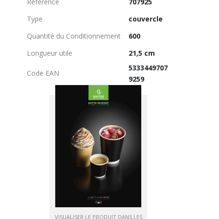
Référence
707925
Type
couvercle
Quantité du Conditionnement
600
Longueur utile
21,5 cm
5333449707
Code EAN
9259
VISUALISER LE PRODUIT DANS LES