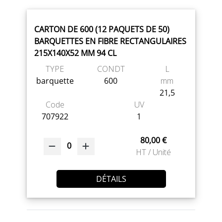
CARTON DE 600 (12 PAQUETS DE 50)
BARQUETTES EN FIBRE RECTANGULAIRES
215X140X52 MM 94 CL
TYPE
CONDT
L
barquette
600
mm
21,5
Code
UV
707922
1
80,00 €
0
HT / Unité
DÉTAILS