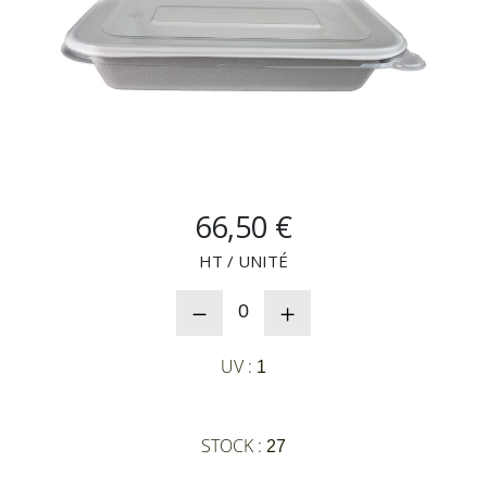
NOUVEAUTÉS
SAV
MON COMPTE
66,50 €
MES LISTES
HT / UNITÉ
0
CHEF'S LIST
UV :
1
CONFIGURER LES
PRODUITS
STOCK :
27