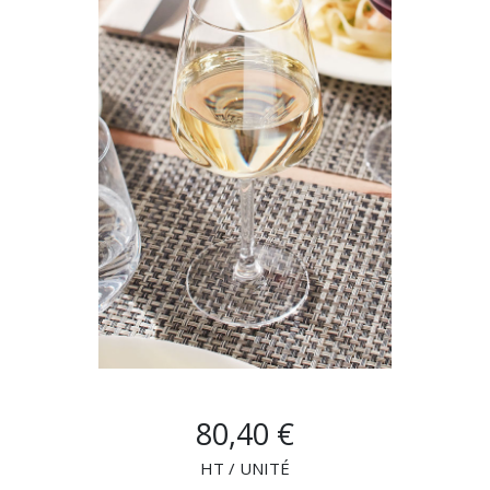
NOUVEAUTÉS
SAV
MON COMPTE
MES LISTES
CHEF'S LIST
CONFIGURER LES
80,40 €
PRODUITS
HT / UNITÉ