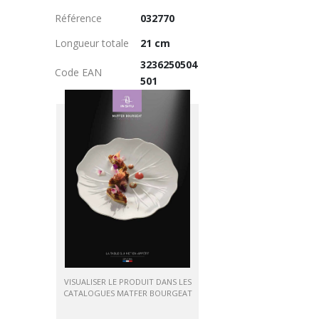
Référence
032770
Longueur totale
21 cm
3236250504
Code EAN
501
VISUALISER LE PRODUIT DANS LES
CATALOGUES MATFER BOURGEAT