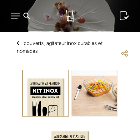
PETIT MATÉRIEL
couverts, agitateur inox durab
les
et
nomades
ARTS DE LA TABLE
USAGE UNIQUE
DISTRIBUTION DE REPAS
ARTS DE LA TABLE LUXE
MARQUES