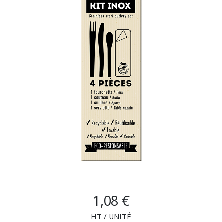
NOUVEAUTÉS
SAV
MON COMPTE
MES LISTES
CHEF'S LIST
CONFIGURER LES
1,08 €
PRODUITS
HT / UNITÉ