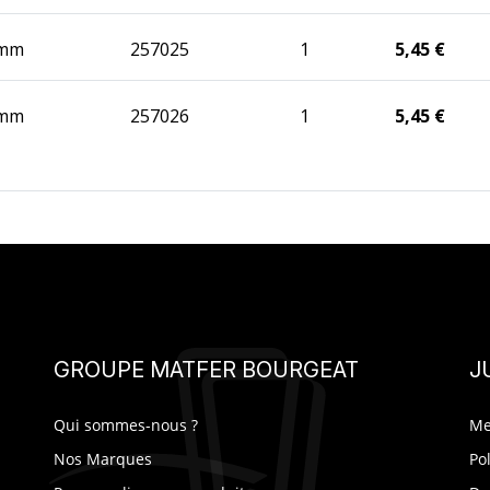
 mm
257025
1
5,45 €
 mm
257026
1
5,45 €
GROUPE MATFER BOURGEAT
J
Qui sommes-nous ?
Me
Nos Marques
Po