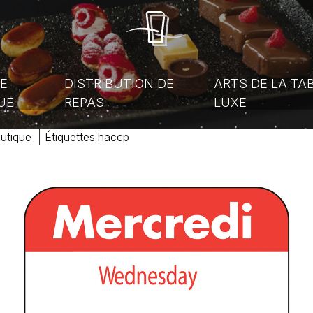
E
DISTRIBUTION DE
ARTS DE LA TA
UE
REPAS
LUXE
utique
étiquettes haccp