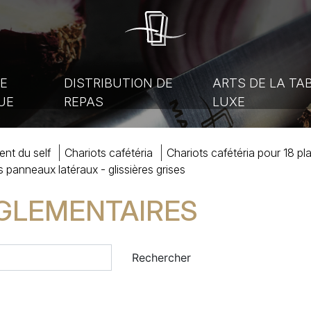
E
DISTRIBUTION DE
ARTS DE LA TA
UE
REPAS
LUXE
ent du self
chariots cafétéria
chariots cafétéria
pour
18 pl
s panneaux latéraux - glissières grises
GLEMENTAIRES
Rechercher