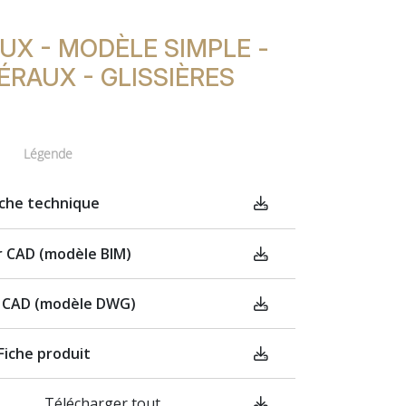
AUX - MODÈLE SIMPLE -
RAUX - GLISSIÈRES
Légende
iche technique
er CAD (modèle BIM)
r CAD (modèle DWG)
Fiche produit
Télécharger tout