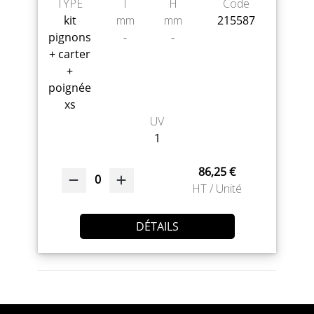
TYPE
l
H
Code
kit
mm
mm
215587
pignons
-
-
+ carter
+
poignée
xs
UV
1
86,25 €
0
HT / Unité
DÉTAILS