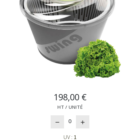
NOUVEAUTÉS
SAV
MON COMPTE
MES LISTES
CHEF'S LIST
198,00 €
HT / UNITÉ
CONFIGURER LES
0
PRODUITS
UV :
1