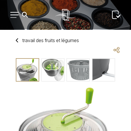
PETIT MATÉRIEL
travail des fruits
et
légumes
ARTS DE LA TABLE
USAGE UNIQUE
DISTRIBUTION DE REPAS
ARTS DE LA TABLE LUXE
MARQUES