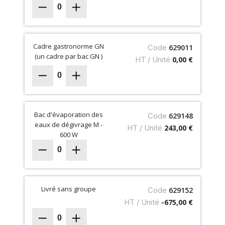
0
Cadre gastronorme GN
Code
629011
(un cadre par bac GN )
HT / Unité
0,00 €
0
Bac d'évaporation des
Code
629148
eaux de dégivrage M -
HT / Unité
243,00 €
600 W
0
Livré sans groupe
Code
629152
HT / Unité
-675,00 €
0