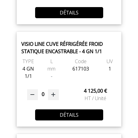
DÉTAILS
VISIO LINE CUVE RÉFRIGÉRÉE FROID
STATIQUE ENCASTRABLE - 4 GN 1/1
TYPE
L
Code
UV
4 GN
mm
617103
1
1/1
-
4 125,00 €
0
HT / Unité
DÉTAILS