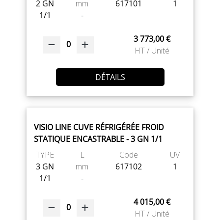
2 GN
mm
617101
1
1/1
-
3 773,00 €
0
HT / Unité
DÉTAILS
VISIO LINE CUVE RÉFRIGÉRÉE FROID
STATIQUE ENCASTRABLE - 3 GN 1/1
TYPE
L
Code
UV
3 GN
mm
617102
1
1/1
-
4 015,00 €
0
HT / Unité