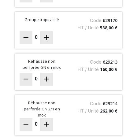
Groupe tropicalisé
Code
629170
HT / Unité
538,00 €
0
Réhausse non
Code
629213
perforée GN en inox
HT / Unité
160,00 €
0
Réhausse non
Code
629214
perforée GN 2/1 en
HT / Unité
262,00 €
inox
0