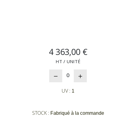
NOUVEAUTÉS
SAV
4 363,00 €
MON COMPTE
HT / UNITÉ
MES LISTES
0
CHEF'S LIST
UV :
1
CONFIGURER LES
STOCK :
Fabriqué à la commande
PRODUITS